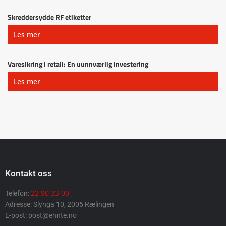
Skreddersydde RF etiketter
Les mer
Varesikring i retail: En uunnværlig investering
Les mer
Kontakt oss
22 90 33 00
Telefon:
Adresse: Slynga 10, 2005 Rælingen
E-post: post@ennte.no