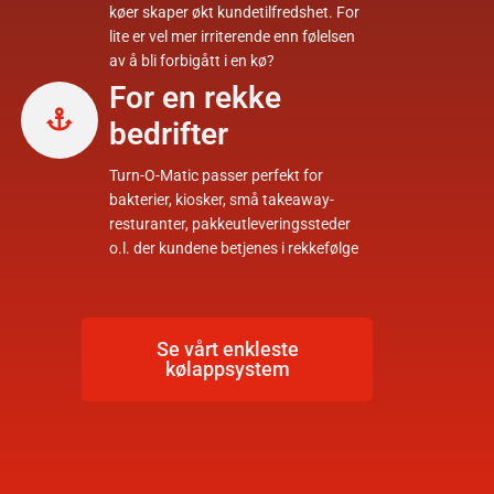
køer skaper økt kundetilfredshet. For
lite er vel mer irriterende enn følelsen
av å bli forbigått i en kø?
For en rekke
bedrifter
Turn-O-Matic passer perfekt for
bakterier, kiosker, små takeaway-
resturanter, pakkeutleveringssteder
o.l. der kundene betjenes i rekkefølge
Se vårt enkleste
kølappsystem