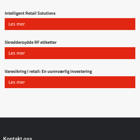
Intelligent Retail Solutions
Les mer
Skreddersydde RF etiketter
Les mer
Varesikring i retail: En uunnværlig investering
Les mer
Kontakt oss