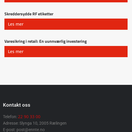
Skreddersydde RF etiketter
Les mer
Varesikring i retail: En uunnværlig investering
Les mer
Kontakt oss
22 90 33 00
Telefon:
Adresse: Slynga 10, 2005 Rælingen
E-post: post@ennte.no