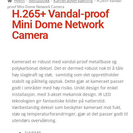
Hjem
Nettbutikk
Kameraovervåkning
H.265+ Vandal-
proof Mini Dome Network Camera
H.265+ Vandal-proof
Mini Dome Network
Camera
Kameraet er robust med vandal-proof metallbase og
polykarbonat deksel. Det er dermed robust nok til å tåle
høy slagkraft og støt, samtidig som det opprettholder
stabilt og pålitelig opptak. Dette gjør at kameraet passer
godt i områder med høy risiko. Unikt design for enkel
installasjon, med 3-akset mekanisk design. IR LED
teknologien gir fantastiske bilder på natterstid.
Værbestandig deksel som beskytter kameraet mot fukt,
støv og temperaturforandringer, gjør at det passer godt til
utendørs overvåkning.
2/4/5MP