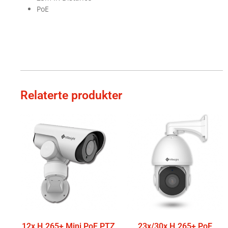
PoE
Relaterte produkter
12x H.265+ Mini PoE PTZ
23x/30x H.265+ PoE