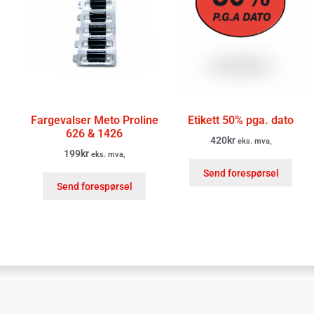
Fargevalser Meto Proline
Etikett 50% pga. dato
626 & 1426
420
kr
eks. mva,
199
kr
eks. mva,
Send forespørsel
Send forespørsel