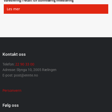
Varesikring i retail: En uunnværlig investering
Les mer
Kontakt oss
22 90 33 00
Telefon:
Adresse: Slynga 10, 2005 Rælingen
E-post: post@ennte.no
Personvern
Følg oss