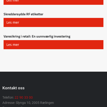
Les mer
Skreddersydde RF etiketter
Les mer
Varesikring i retail: En uunnværlig investering
Les mer
Kontakt oss
22 90 33 00
Telefon:
Adresse: Slynga 10, 2005 Rælingen